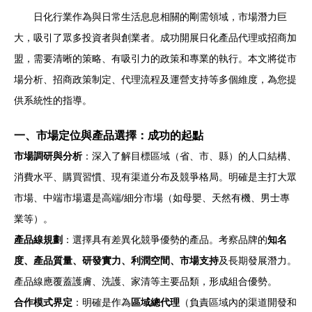
日化行業作為與日常生活息息相關的剛需領域，市場潛力巨
大，吸引了眾多投資者與創業者。成功開展日化產品代理或招商加
盟，需要清晰的策略、有吸引力的政策和專業的執行。本文將從市
場分析、招商政策制定、代理流程及運營支持等多個維度，為您提
供系統性的指導。
一、市場定位與產品選擇：成功的起點
市場調研與分析
：深入了解目標區域（省、市、縣）的人口結構、
消費水平、購買習慣、現有渠道分布及競爭格局。明確是主打大眾
市場、中端市場還是高端/細分市場（如母嬰、天然有機、男士專
業等）。
產品線規劃
：選擇具有差異化競爭優勢的產品。考察品牌的
知名
度、產品質量、研發實力、利潤空間、市場支持
及長期發展潛力。
產品線應覆蓋護膚、洗護、家清等主要品類，形成組合優勢。
合作模式界定
：明確是作為
區域總代理
（負責區域內的渠道開發和