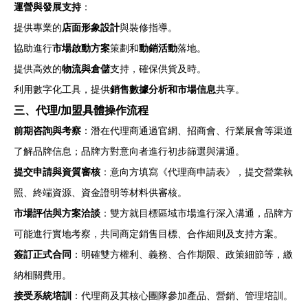
運營與發展支持
：
提供專業的
店面形象設計
與裝修指導。
協助進行
市場啟動方案
策劃和
動銷活動
落地。
提供高效的
物流與倉儲
支持，確保供貨及時。
利用數字化工具，提供
銷售數據分析和市場信息
共享。
三、代理/加盟具體操作流程
前期咨詢與考察
：潛在代理商通過官網、招商會、行業展會等渠道
了解品牌信息；品牌方對意向者進行初步篩選與溝通。
提交申請與資質審核
：意向方填寫《代理商申請表》，提交營業執
照、終端資源、資金證明等材料供審核。
市場評估與方案洽談
：雙方就目標區域市場進行深入溝通，品牌方
可能進行實地考察，共同商定銷售目標、合作細則及支持方案。
簽訂正式合同
：明確雙方權利、義務、合作期限、政策細節等，繳
納相關費用。
接受系統培訓
：代理商及其核心團隊參加產品、營銷、管理培訓。