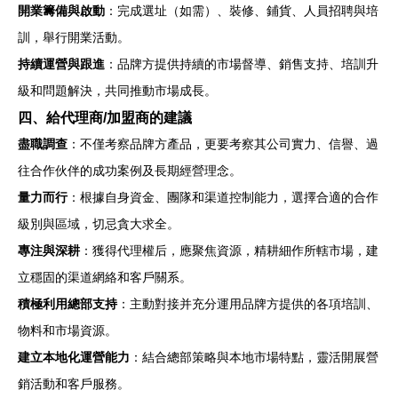
開業籌備與啟動
：完成選址（如需）、裝修、鋪貨、人員招聘與培
訓，舉行開業活動。
持續運營與跟進
：品牌方提供持續的市場督導、銷售支持、培訓升
級和問題解決，共同推動市場成長。
四、給代理商/加盟商的建議
盡職調查
：不僅考察品牌方產品，更要考察其公司實力、信譽、過
往合作伙伴的成功案例及長期經營理念。
量力而行
：根據自身資金、團隊和渠道控制能力，選擇合適的合作
級別與區域，切忌貪大求全。
專注與深耕
：獲得代理權后，應聚焦資源，精耕細作所轄市場，建
立穩固的渠道網絡和客戶關系。
積極利用總部支持
：主動對接并充分運用品牌方提供的各項培訓、
物料和市場資源。
建立本地化運營能力
：結合總部策略與本地市場特點，靈活開展營
銷活動和客戶服務。