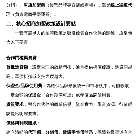
分銷）、
單店加盟商
（經營品牌專賣店或專柜），還是
線上渠道代
理
（負責電商平臺運營）。
二、核心招商加盟政策設計要點
一套有競爭力的招商政策是吸引優質合作伙伴的關鍵，通常包
含以下要素：
合作門檻與資質
：
首批進貨額
：設定合理的啟動門檻，通常提供梯度優惠，進貨額越
高，單價折扣或支持力度越大。
保證金/品牌使用費
：為確保品牌形象統一和市場秩序，可能收取
一定金額的保證金（合作期滿可退）或年度品牌使用費。
資質要求
：對合作伙伴的商業信譽、資金實力、渠道資源、行業經
驗提出明確要求。
價格與利潤體系
：
建立清晰的
代理價、分銷價、建議零售價
體系，保障各級渠道有合